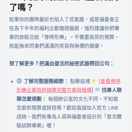
了嗎？
如果你的團隊最近也陷入了低氣壓，或是福委會正
在為下半年的福利企劃傷透腦筋，強烈建議你把專
業的放鬆交給「脊時形樂」。不需要高昂的預算，
就能換來同事們滿滿的笑容與無價的健康。
想了解更多？把滿血復活的秘密武器帶回公司：
了解完整服務細節：
點擊這裡
[查看脊時
形樂企業到府按摩完整方案與報價
]
找專人聊
聊怎麼規劃：
每個辦公室的文化不同，不知道
怎麼抓預算或排班嗎？歡迎直接加入官方 LINE
諮詢，我們有專為人資與福委會設計的「首次體
驗試辦專案」喔！