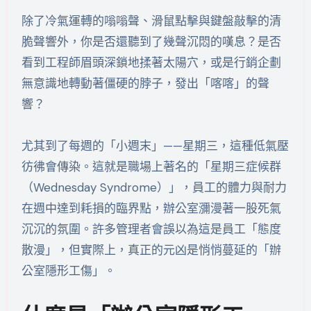
除了冷氣運轉的嗡嗡聲、滑鼠點擊與鍵盤敲擊的清
脆聲響外，你是否還聽到了幾聲沉悶的嘆息？是否
看到工程師眉頭深鎖地揉著太陽穴，或是行銷企劃
無意識地轉動著僵硬的脖子，發出「喀喀」的聲
響？
尤其到了每週的「小週末」——星期三，這種低氣壓
彷彿會傳染。這就是職場上著名的「星期三症候群
（Wednesday Syndrome）」，員工的體力與耐力
在週中達到耗損的臨界點，辦公室瀰漫著一股死氣
沉沉的氛圍。許多管理者會誤以為這是員工「態度
散漫」，但實際上，真正的元凶是悄悄蔓延的「辦
公室隱形工傷」。