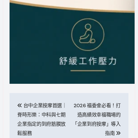
文
台中企業按摩首選｜
2026 福委會必看！打
章
脊時形樂：中科與七期
造高績效幸福職場的
導
企業指定的到府筋膜放
「企業到府按摩」導入
鬆服務
指南
覽