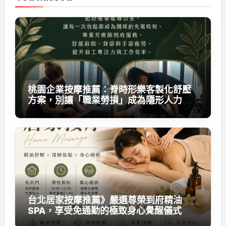
桃園企業按摩推薦：脊時形樂客製化舒壓
方案，別讓「職業勞損」成為隱形人力成
本
台北居家按摩推薦》嚴選尊榮到府精油
SPA，享受免通勤的極致身心覺醒儀式