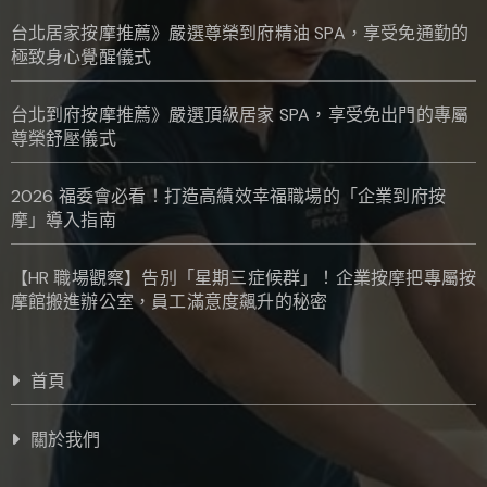
台北居家按摩推薦》嚴選尊榮到府精油 SPA，享受免通勤的
極致身心覺醒儀式
台北到府按摩推薦》嚴選頂級居家 SPA，享受免出門的專屬
尊榮舒壓儀式
2026 福委會必看！打造高績效幸福職場的「企業到府按
摩」導入指南
【HR 職場觀察】告別「星期三症候群」！企業按摩把專屬按
摩館搬進辦公室，員工滿意度飆升的秘密
首頁
關於我們