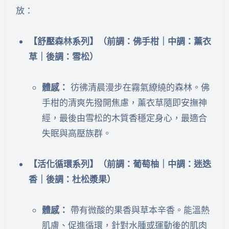
放：
【舒壓森林系列】（前調：佛手柑｜中調：薰衣
草｜後調：雪松）
體感：
彷彿清晨漫步在霧氣繚繞的森林。佛
手柑的清爽先撥開焦慮，薰衣草隨即安撫神
經，最後由雪松的木質香穩定身心，最適合
失眠與高壓族群。
【活化循環系列】（前調：葡萄柚｜中調：迷迭
香｜後調：杜松漿果）
體感：
帶有微酸的果香與草本辛香。能溫熱
肌膚、促進循環，針對水腫或運動後的肌肉