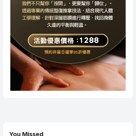
You Missed