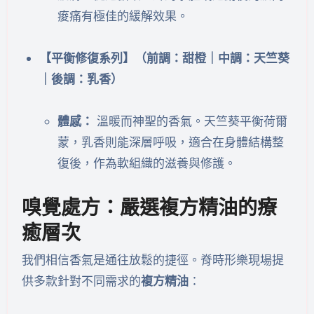
痠痛有極佳的緩解效果。
【平衡修復系列】（前調：甜橙｜中調：天竺葵
｜後調：乳香）
體感：
溫暖而神聖的香氣。天竺葵平衡荷爾
蒙，乳香則能深層呼吸，適合在身體結構整
復後，作為軟組織的滋養與修護。
嗅覺處方：嚴選複方精油的療
癒層次
我們相信香氣是通往放鬆的捷徑。脊時形樂現場提
供多款針對不同需求的
複方精油
：