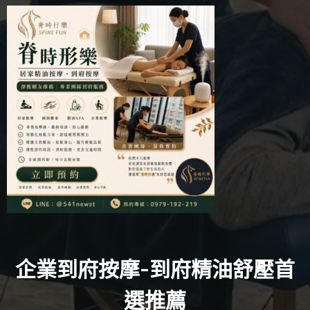
企業到府按摩-到府精油舒壓首
選推薦