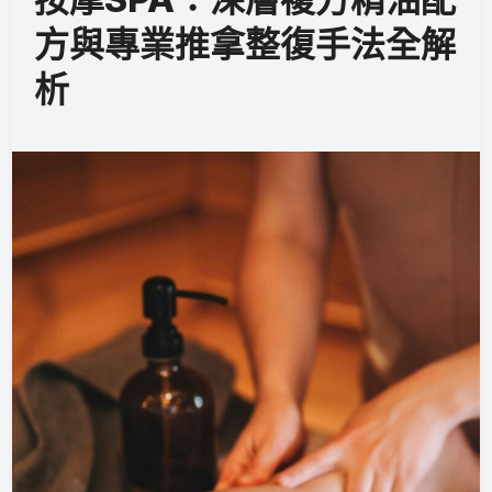
方與專業推拿整復手法全解
析