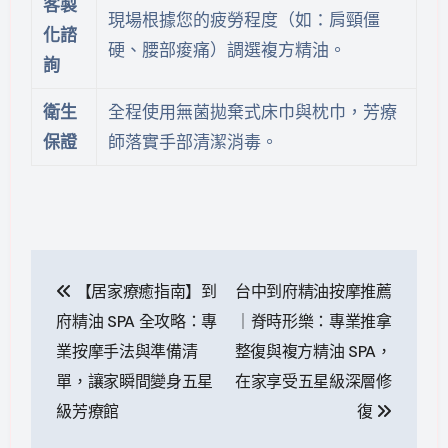
客製
現場根據您的疲勞程度（如：肩頸僵
化諮
硬、腰部痠痛）調選複方精油。
詢
衛生
全程使用無菌拋棄式床巾與枕巾，芳療
保證
師落實手部清潔消毒。
文
【居家療癒指南】到
台中到府精油按摩推薦
章
府精油 SPA 全攻略：專
｜脊時形樂：專業推拿
導
業按摩手法與準備清
整復與複方精油 SPA，
單，讓家瞬間變身五星
在家享受五星級深層修
覽
級芳療館
復