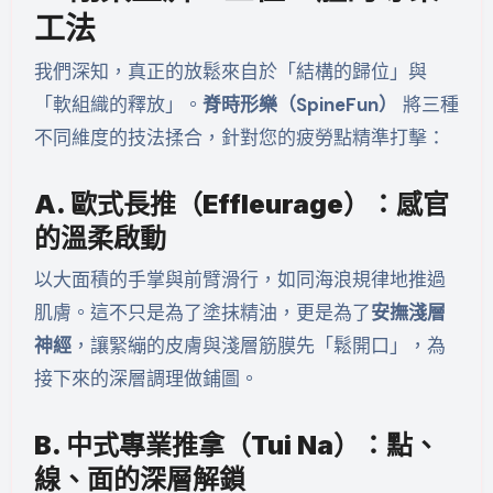
工法
我們深知，真正的放鬆來自於「結構的歸位」與
「軟組織的釋放」。
脊時形樂（SpineFun）
將三種
不同維度的技法揉合，針對您的疲勞點精準打擊：
A. 歐式長推（Effleurage）：感官
的溫柔啟動
以大面積的手掌與前臂滑行，如同海浪規律地推過
肌膚。這不只是為了塗抹精油，更是為了
安撫淺層
神經
，讓緊繃的皮膚與淺層筋膜先「鬆開口」，為
接下來的深層調理做鋪圖。
B. 中式專業推拿（Tui Na）：點、
線、面的深層解鎖