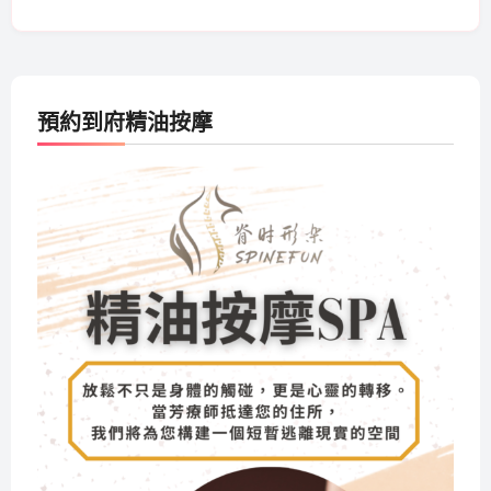
預約到府精油按摩