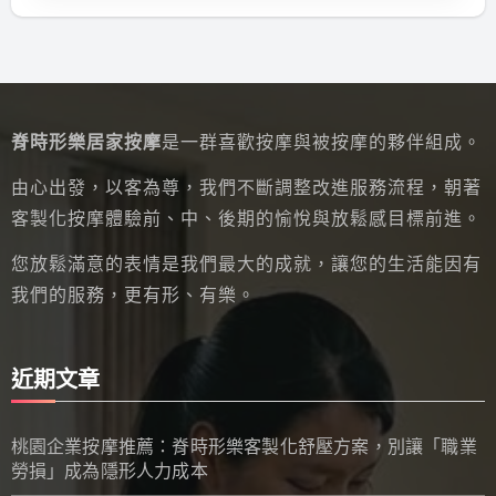
脊時形樂居家按摩
是一群喜歡按摩與被按摩的夥伴組成。
由心出發，以客為尊，我們不斷調整改進服務流程，朝著
客製化按摩體驗前、中、後期的愉悅與放鬆感目標前進。
您放鬆滿意的表情是我們最大的成就，讓您的生活能因有
我們的服務，更有形、有樂。
近期文章
桃園企業按摩推薦：脊時形樂客製化舒壓方案，別讓「職業
勞損」成為隱形人力成本