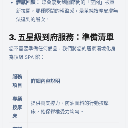
體感回饋：
您會感受到關節間的「空間」被重
新拉開，那種瞬間的輕盈感，是單純按摩皮膚無
法達到的層次。
3. 五星級到府服務：準備清單
您不需要準備任何備品，我們將您的居家環境化身
為頂級 SPA 館：
服務
詳細內容說明
項目
專業
提供高支撐力、防油面料的行動按摩
按摩
床，確保脊椎受力均勻。
床