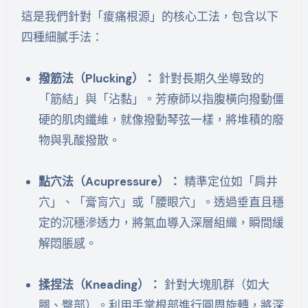
這是我們針對「痠痛根源」的核心工法，包含以下
四種細膩手法：
撥筋法（Plucking）：
針對長期久坐導致的
「筋結」與「沾黏」。芳療師以指腹橫向撥動僵
硬的肌肉纖維，就像撥動琴弦一樣，將堆積的廢
物與乳酸撥散。
點穴法（Acupressure）：
精準定位如「肩井
穴」、「膏肓穴」或「腰眼穴」。透過垂直且穩
定的沉穩滲透力，將氣血導入深層組織，瞬間緩
解悶脹感。
揉捏法（Kneading）：
針對大塊肌群（如大
腿、臀部）。利用手掌根部進行圓周旋轉，將深