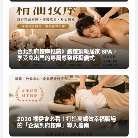
台北到府按摩推薦》嚴選頂級居家 SPA，
享受免出門的專屬尊榮舒壓儀式
2026 福委會必看！打造高績效幸福職場
的「企業到府按摩」導入指南