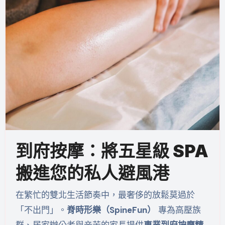
到府按摩：將五星級 SPA
搬進您的私人避風港
在繁忙的雙北生活節奏中，最奢侈的放鬆莫過於
「不出門」。
脊時形樂（SpineFun）
專為高壓族