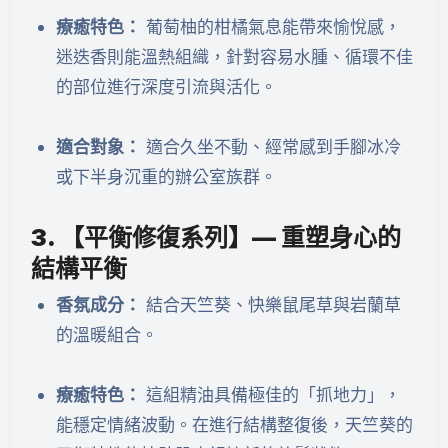
療癒特色：
葡萄柚的柑橘氣息能帶來愉悅感，
迷迭香則能溫熱組織，針對容易水腫、循環不佳
的部位進行深度引流與活化。
適合對象：
適合久坐不動、經常感到手腳冰冷
或下半身沉重的辦公室族群。
3. 【平衡修復系列】— 重塑身心的
結構平衡
香氛成分：
結合天竺葵、快樂鼠尾草與岩蘭草
的溫暖組合。
療癒特色：
這組精油具備極佳的「抓地力」，
能穩定情緒波動。在進行結構整復後，天竺葵的