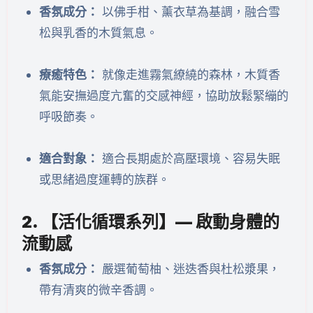
香氛成分：
以佛手柑、薰衣草為基調，融合雪
松與乳香的木質氣息。
療癒特色：
就像走進霧氣繚繞的森林，木質香
氣能安撫過度亢奮的交感神經，協助放鬆緊繃的
呼吸節奏。
適合對象：
適合長期處於高壓環境、容易失眠
或思緒過度運轉的族群。
2. 【活化循環系列】— 啟動身體的
流動感
香氛成分：
嚴選葡萄柚、迷迭香與杜松漿果，
帶有清爽的微辛香調。