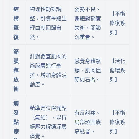
結
物理性動態調
姿勢不良、
【平衡
構
整，引導骨骼生
身體對稱度
修復系
整
理曲度回歸自
失衡、關節
列】
復
然。
沉重者。
筋
針對覆蓋肌肉的
膜
感覺身體緊
【活化
筋膜層進行牽
釋
繃、肌肉僵
循環系
拉，增加身體活
放
硬如石者。
列】
動度。
術
觸
精準定位壓痛點
發
有反射痛、
【平衡
（氣結），以持
點
局部頑固痠
修復系
續壓力解鎖深層
療
痛點者。
列】
痛覺。