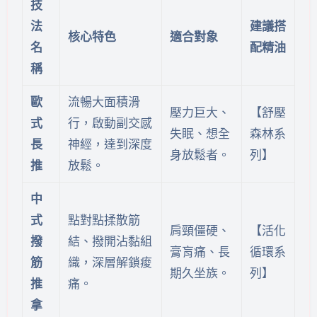
技
法
建議搭
核心特色
適合對象
名
配精油
稱
歐
流暢大面積滑
壓力巨大、
【舒壓
式
行，啟動副交感
失眠、想全
森林系
長
神經，達到深度
身放鬆者。
列】
推
放鬆。
中
式
點對點揉散筋
肩頸僵硬、
【活化
撥
結、撥開沾黏組
膏肓痛、長
循環系
筋
織，深層解鎖痠
期久坐族。
列】
推
痛。
拿