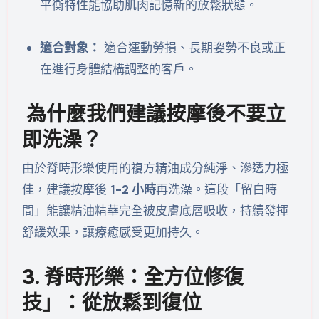
平衡特性能協助肌肉記憶新的放鬆狀態。
適合對象：
適合運動勞損、長期姿勢不良或正
在進行身體結構調整的客戶。
為什麼我們建議按摩後不要立
即洗澡？
由於脊時形樂使用的複方精油成分純淨、滲透力極
佳，建議按摩後
1-2 小時
再洗澡。這段「留白時
間」能讓精油精華完全被皮膚底層吸收，持續發揮
舒緩效果，讓療癒感受更加持久。
3. 脊時形樂：全方位修復
技」：從放鬆到復位