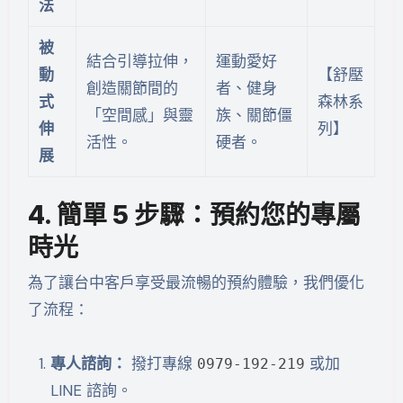
法
被
結合引導拉伸，
運動愛好
動
【舒壓
創造關節間的
者、健身
式
森林系
「空間感」與靈
族、關節僵
伸
列】
活性。
硬者。
展
4. 簡單 5 步驟：預約您的專屬
時光
為了讓台中客戶享受最流暢的預約體驗，我們優化
了流程：
專人諮詢：
撥打專線
或加
0979-192-219
LINE 諮詢。