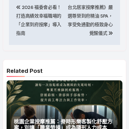
文
2026 福委會必看！
台北居家按摩推薦》嚴
章
打造高績效幸福職場的
選尊榮到府精油 SPA，
導
「企業到府按摩」導入
享受免通勤的極致身心
指南
覺醒儀式
覽
Related Post
桃園企業按摩推薦：脊時形樂客製化舒壓方
案，別讓「職業勞損」成為隱形人力成本