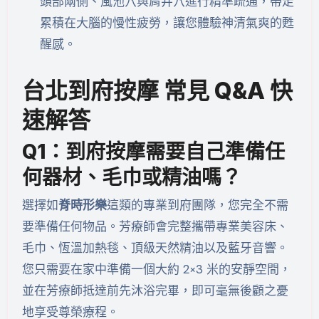
頭部兩側、風池穴與肩井穴進行精準疏通，帶走
累積在大腦的慢性疲勞，讓您體驗神清氣爽的甦
醒感。
台北到府按摩 常見 Q&A 快
速解答
Q1：到府按摩需要自己準備任
何器材、毛巾或精油嗎？
選擇如
脊時形樂
這類的專業到府團隊，您完全不需
要準備任何物品。芳療師會完整攜帶專業美容床、
毛巾、恆溫加熱毯、頂級天然精油以及藍牙音響。
您只需要在家中準備一個大約 2×3 米的安靜空間，
並在芳療師抵達前先沐浴完畢，即可毫無後顧之憂
地享受尊榮療程。