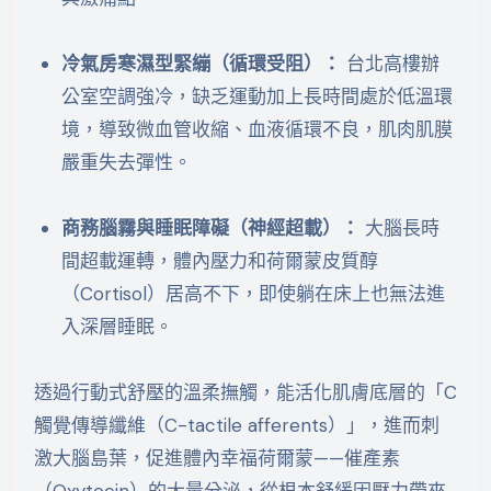
冷氣房寒濕型緊繃（循環受阻）：
台北高樓辦
公室空調強冷，缺乏運動加上長時間處於低溫環
境，導致微血管收縮、血液循環不良，肌肉肌膜
嚴重失去彈性。
商務腦霧與睡眠障礙（神經超載）：
大腦長時
間超載運轉，體內壓力和荷爾蒙皮質醇
（Cortisol）居高不下，即使躺在床上也無法進
入深層睡眠。
透過行動式舒壓的溫柔撫觸，能活化肌膚底層的「C
觸覺傳導纖維（C-tactile afferents）」，進而刺
激大腦島葉，促進體內幸福荷爾蒙——催產素
（Oxytocin）的大量分泌，從根本舒緩因壓力帶來