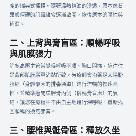
度的瑞典式揉捏。隨著溫熱精油的滲透，原本像石
頭般僵硬的肌纖維會逐漸散開，恢復原本的彈性與
輕盈。
二、上背與膏盲區：順暢呼吸
與肌膜張力
許多高壓主管常覺得呼吸不順、胸口悶痛，這往往
是背部肌膜嚴重沾黏所致。芳療師會沿著足太陽膀
胱經（身體最大的排毒通道）進行流暢的慢速長
推，並精準撥開肩胛骨內側（俗稱膏盲處）的氣
結，讓您在療程中不由自主地進行深呼吸，重新找
回順暢的換氣節奏。
三、腰椎與骶骨區：釋放久坐