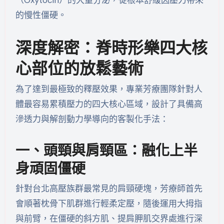
的慢性僵硬。
深度解密：脊時形樂四大核
心部位的放鬆藝術
為了達到最極致的釋壓效果，專業芳療團隊針對人
體最容易累積壓力的四大核心區域，設計了具備高
滲透力與解剖動力學導向的客製化手法：
一、頭頸與肩頸區：融化上半
身頑固僵硬
針對台北高壓族群最常見的肩頸硬塊，芳療師首先
會順著枕骨下肌群進行輕柔定壓，隨後運用大拇指
與前臂，在僵硬的斜方肌、提肩胛肌交界處進行深