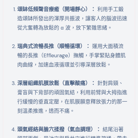
頌缽低頻聲音療癒（開場靜心）：
利用手工鍛
造頌缽所發出的渾厚共振波，讓客人的腦波迅速
從亢奮轉為放鬆的 α 波，放下繁雜思緒。
瑞典式流暢長推（順暢循環）：
運用大面積流
暢的長推（Effleurage）撫觸，手掌緊貼身體肌
肉曲線，加速血液循環並引導深層放鬆。
深層組織肌膜放鬆（直擊酸痛）：
針對肩頸、
膏盲與下背部的頑固氣結，利用前臂與大拇指進
行緩慢的垂直定壓，在肌膜願意釋放張力的那一
刻溫柔推進，透而不痛。
頭氣經絡與腧穴揉撥（氣血調理）：
結尾沿著