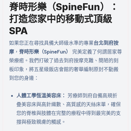
脊時形樂（SpineFun）：
打造您家中的移動式頂級
SPA
如果您正在尋找具備大師級水準的專業
台北到府按
摩
，
脊時形樂（SpineFun）
完美定義了何謂居家尊
榮療癒。我們打破了過去到府按摩克難、簡陋的刻
板印象，將五星級飯店會館的奢華編制原封不動搬
到您的身邊：
人體工學恆溫美容床：
芳療師到府自備高規折
疊美容床與高針織數、高質感的天絲床單，確保
您的脊椎與肢體在完整的療程中得到最完美的支
撐與極致親膚的觸感。