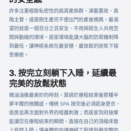
許多注重極致私密性的高資產族群、演藝要政、高
階主管，或是剛生產完不便出門的產後媽媽，最渴
望的就是一個百分之百安全、不用與陌生人共用空
間與動線的環境。居家環境能讓大腦的防禦機制降
到最低，讓神經系統在最安穩、最放鬆的狀態下接
受療癒。
3. 按完立刻躺下入睡，延續最
完美的放鬆狀態
精油油推最美妙的時刻，莫過於療程結束後那種半
夢半醒的微醺感。傳統 SPA 按完後必須起身更衣、
退房並再次面對外界的喧囂刺激；而居家到府按摩
能讓您在療程結束的瞬間，直接在自己的頂級床墊
上安然入睡，讓身體的自律神經工程達到最完整的