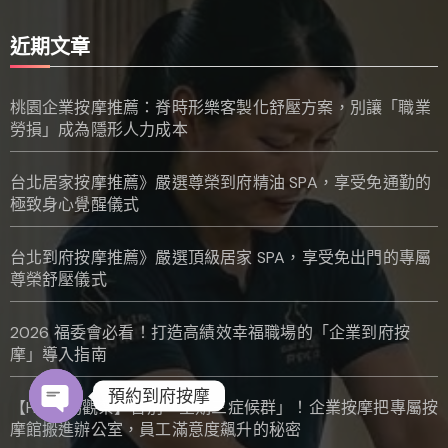
近期文章
桃園企業按摩推薦：脊時形樂客製化舒壓方案，別讓「職業
勞損」成為隱形人力成本
台北居家按摩推薦》嚴選尊榮到府精油 SPA，享受免通勤的
極致身心覺醒儀式
台北到府按摩推薦》嚴選頂級居家 SPA，享受免出門的專屬
尊榮舒壓儀式
2026 福委會必看！打造高績效幸福職場的「企業到府按
摩」導入指南
預約到府按摩
【HR 職場觀察】告別「星期三症候群」！企業按摩把專屬按
摩館搬進辦公室，員工滿意度飆升的秘密
Open chaty