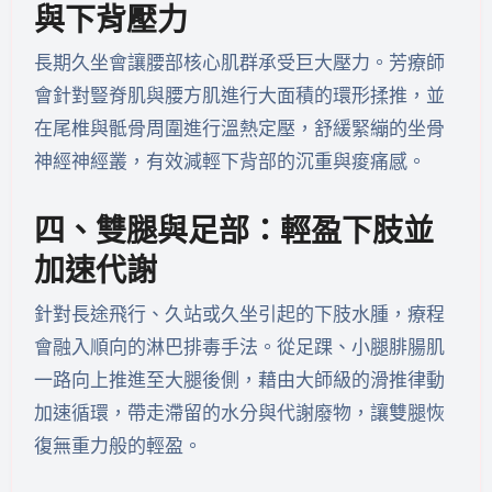
與下背壓力
長期久坐會讓腰部核心肌群承受巨大壓力。芳療師
會針對豎脊肌與腰方肌進行大面積的環形揉推，並
在尾椎與骶骨周圍進行溫熱定壓，舒緩緊繃的坐骨
神經神經叢，有效減輕下背部的沉重與痠痛感。
四、雙腿與足部：輕盈下肢並
加速代謝
針對長途飛行、久站或久坐引起的下肢水腫，療程
會融入順向的淋巴排毒手法。從足踝、小腿腓腸肌
一路向上推進至大腿後側，藉由大師級的滑推律動
加速循環，帶走滯留的水分與代謝廢物，讓雙腿恢
復無重力般的輕盈。