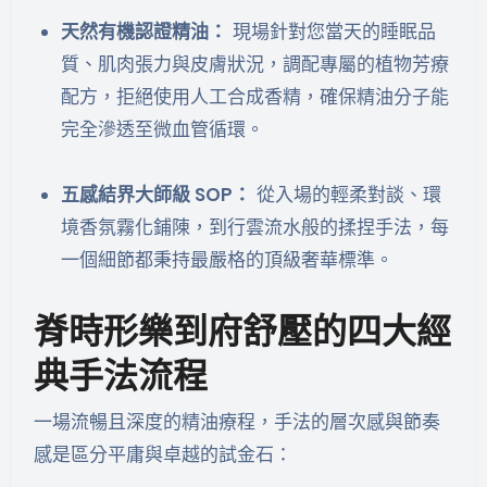
天然有機認證精油：
現場針對您當天的睡眠品
質、肌肉張力與皮膚狀況，調配專屬的植物芳療
配方，拒絕使用人工合成香精，確保精油分子能
完全滲透至微血管循環。
五感結界大師級 SOP：
從入場的輕柔對談、環
境香氛霧化鋪陳，到行雲流水般的揉捏手法，每
一個細節都秉持最嚴格的頂級奢華標準。
脊時形樂到府舒壓的四大經
典手法流程
一場流暢且深度的精油療程，手法的層次感與節奏
感是區分平庸與卓越的試金石：