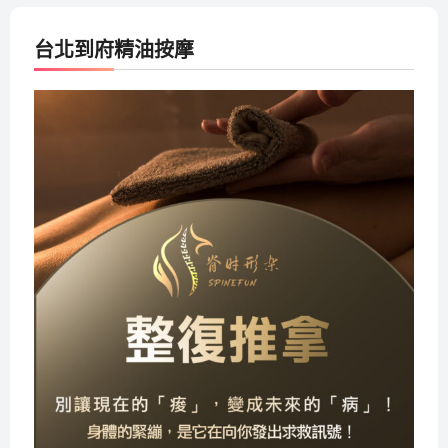
台北到府精油按摩