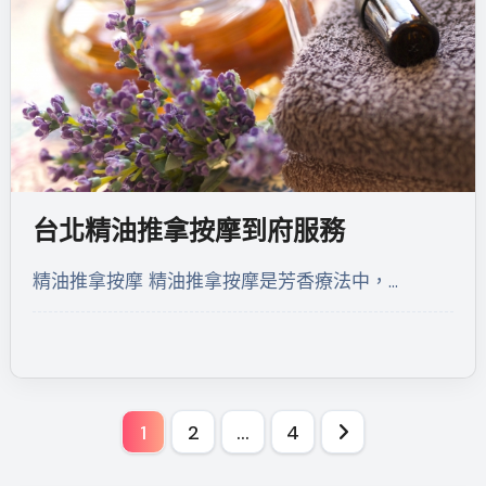
台北精油推拿按摩到府服務
精油推拿按摩 精油推拿按摩是芳香療法中，…
文
1
2
...
4
章