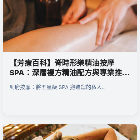
【芳療百科】脊時形樂精油按摩
SPA：深層複方精油配方與專業推拿
整復手法全解析
到府按摩：將五星級 SPA 搬進您的私人…