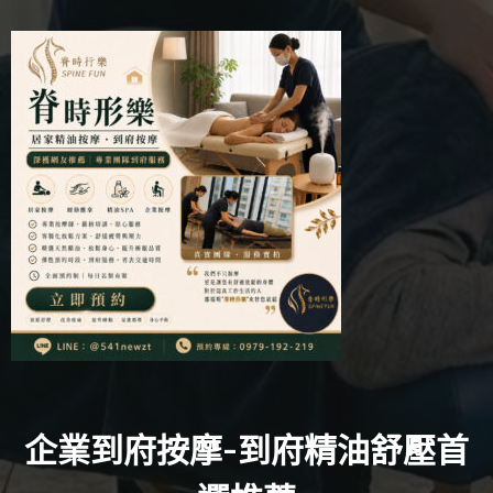
企業到府按摩-到府精油舒壓首