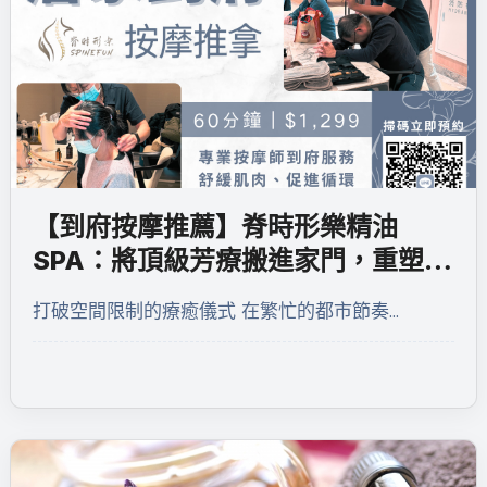
【到府按摩推薦】脊時形樂精油
SPA：將頂級芳療搬進家門，重塑身
心的深層對話
打破空間限制的療癒儀式 在繁忙的都市節奏…