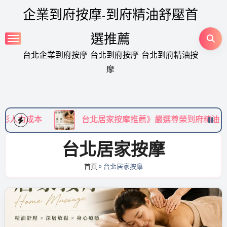
Skip
企業到府按摩-到府精油舒壓首
to
content
選推薦
台北企業到府按摩-台北到府按摩-台北到府精油按
摩
台北居家按摩推薦》嚴選尊榮到府精油 SPA，享受免通勤的極
台北居家按摩
首頁
»
台北居家按摩