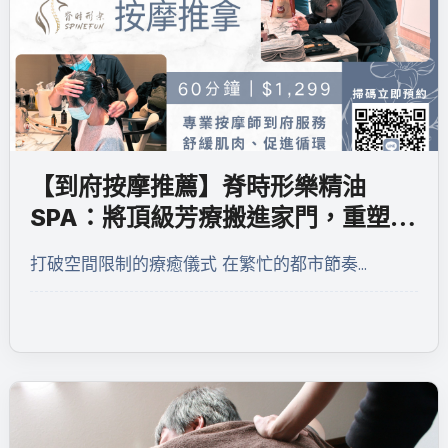
【到府按摩推薦】脊時形樂精油
SPA：將頂級芳療搬進家門，重塑身
心的深層對話
打破空間限制的療癒儀式 在繁忙的都市節奏…