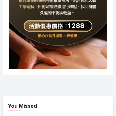
You Missed