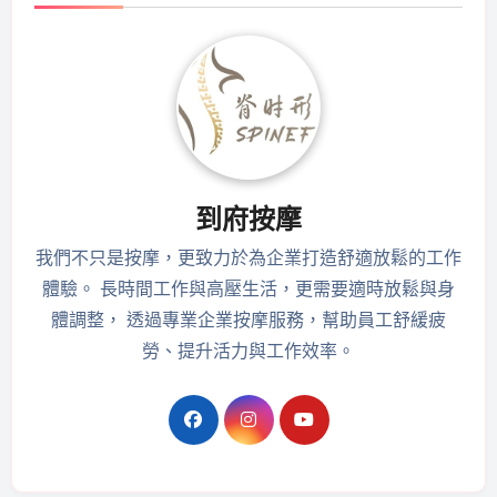
到府按摩
我們不只是按摩，更致力於為企業打造舒適放鬆的工作
體驗。 長時間工作與高壓生活，更需要適時放鬆與身
體調整， 透過專業企業按摩服務，幫助員工舒緩疲
勞、提升活力與工作效率。