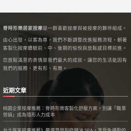
脊時形樂居家按摩
是一群喜歡按摩與被按摩的夥伴組成。
由心出發，以客為尊，我們不斷調整改進服務流程，朝著
客製化按摩體驗前、中、後期的愉悅與放鬆感目標前進。
您放鬆滿意的表情是我們最大的成就，讓您的生活能因有
我們的服務，更有形、有樂。
近期文章
桃園企業按摩推薦：脊時形樂客製化舒壓方案，別讓「職業
勞損」成為隱形人力成本
台北居家按摩推薦》嚴選尊榮到府精油 SPA，享受免通勤的