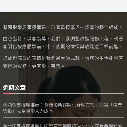
脊時形樂居家按摩
是一群喜歡按摩與被按摩的夥伴組成。
由心出發，以客為尊，我們不斷調整改進服務流程，朝著
客製化按摩體驗前、中、後期的愉悅與放鬆感目標前進。
您放鬆滿意的表情是我們最大的成就，讓您的生活能因有
我們的服務，更有形、有樂。
近期文章
桃園企業按摩推薦：脊時形樂客製化舒壓方案，別讓「職業
勞損」成為隱形人力成本
台北居家按摩推薦》嚴選尊榮到府精油 SPA，享受免通勤的