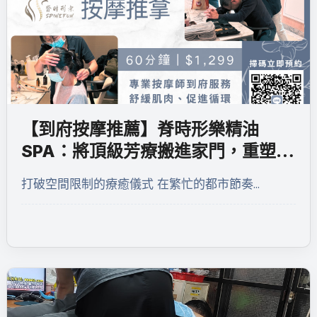
【到府按摩推薦】脊時形樂精油
SPA：將頂級芳療搬進家門，重塑身
心的深層對話
打破空間限制的療癒儀式 在繁忙的都市節奏…