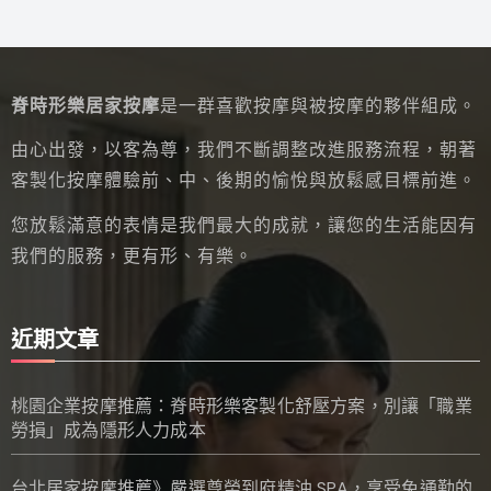
脊時形樂居家按摩
是一群喜歡按摩與被按摩的夥伴組成。
由心出發，以客為尊，我們不斷調整改進服務流程，朝著
客製化按摩體驗前、中、後期的愉悅與放鬆感目標前進。
您放鬆滿意的表情是我們最大的成就，讓您的生活能因有
我們的服務，更有形、有樂。
近期文章
桃園企業按摩推薦：脊時形樂客製化舒壓方案，別讓「職業
勞損」成為隱形人力成本
台北居家按摩推薦》嚴選尊榮到府精油 SPA，享受免通勤的