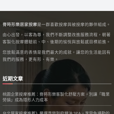
脊時形樂居家按摩
是一群喜歡按摩與被按摩的夥伴組成。
由心出發，以客為尊，我們不斷調整改進服務流程，朝著
客製化按摩體驗前、中、後期的愉悅與放鬆感目標前進。
您放鬆滿意的表情是我們最大的成就，讓您的生活能因有
我們的服務，更有形、有樂。
近期文章
桃園企業按摩推薦：脊時形樂客製化舒壓方案，別讓「職業
勞損」成為隱形人力成本
台北居家按摩推薦》嚴選尊榮到府精油 SPA，享受免通勤的