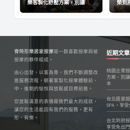
樂客製化舒壓方案，別讓
榮到
「職業勞損」成為隱形人力
勤的
成本
脊時形樂居家按摩
是一群喜歡按摩與被
近期文章
按摩的夥伴組成。
桃園企業按
由心出發，以客為尊，我們不斷調整改
方案，別讓
進服務流程，朝著客製化按摩體驗前、
本
中、後期的愉悅與放鬆感目標前進。
台北居家按
您放鬆滿意的表情是我們最大的成就，
SPA，享
讓您的生活能因有我們的服務，更有
形、有樂。
台北到府按
享受免出門